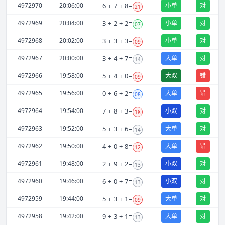
4972970
20:06:00
6
+
7
+
8
=
小单
对
21
4972969
20:04:00
3
+
2
+
2
=
小单
对
07
4972968
20:02:00
3
+
3
+
3
=
小单
对
09
4972967
20:00:00
3
+
4
+
7
=
大单
对
14
4972966
19:58:00
5
+
4
+
0
=
大双
错
09
4972965
19:56:00
0
+
6
+
2
=
大单
错
08
4972964
19:54:00
7
+
8
+
3
=
小双
对
18
4972963
19:52:00
5
+
3
+
6
=
大单
对
14
4972962
19:50:00
4
+
0
+
8
=
大单
错
12
4972961
19:48:00
2
+
9
+
2
=
小双
对
13
4972960
19:46:00
6
+
0
+
7
=
小双
对
13
4972959
19:44:00
5
+
3
+
1
=
大单
对
09
4972958
19:42:00
9
+
3
+
1
=
大单
对
13