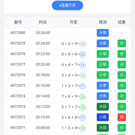
直播开奖
期号
时间
开奖
预测
结果
-
4972980
20:26:00
-
大单
4972979
20:24:00
0
+
4
+
9
=
大单
对
13
4972978
20:22:00
8
+
9
+
6
=
小单
对
23
4972977
20:20:00
6
+
4
+
7
=
小单
对
17
4972976
20:18:00
3
+
4
+
6
=
小单
对
13
4972975
20:16:00
1
+
3
+
7
=
大单
对
11
4972974
20:14:00
7
+
6
+
9
=
大单
对
22
4972973
20:12:00
5
+
7
+
7
=
大双
对
19
4972972
20:10:00
3
+
6
+
8
=
小双
错
17
4972971
20:08:00
1
+
0
+
9
=
大双
对
10