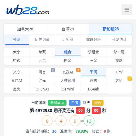
打
加拿大28
台湾28
新加坡28
预测
历史记录
走势图
露珠分析
长龙统计
新加坡28组合预测 千问 近期命中记录与准确率
大小
单双
组合
杀组合
杀一尾
中边
五余
四余
三余
龙虎
2
3
文心
清言
玄武AI
千问
Kimi
1
豆包AI
混元
大神预测
盘古
太初
星火
OPENAI
Gemini
DSeek
当前游戏
算法
新加坡28
千问
组合
第 4972980 期开奖还有
分
秒
00
00
+
+
=
0
4
9
13
当前统计期数：
30
准确率：
73.33%
错误：
8
期