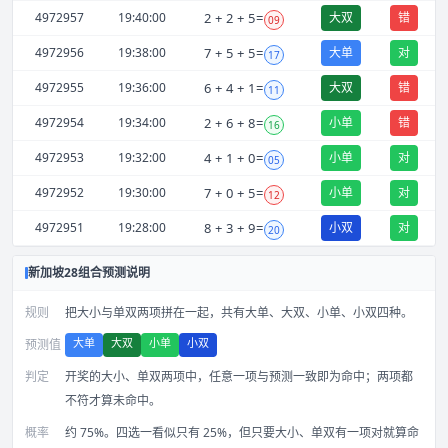
4972957
19:40:00
2
+
2
+
5
=
大双
错
09
4972956
19:38:00
7
+
5
+
5
=
大单
对
17
4972955
19:36:00
6
+
4
+
1
=
大双
错
11
4972954
19:34:00
2
+
6
+
8
=
小单
错
16
4972953
19:32:00
4
+
1
+
0
=
小单
对
05
4972952
19:30:00
7
+
0
+
5
=
小单
对
12
4972951
19:28:00
8
+
3
+
9
=
小双
对
20
新加坡28组合预测说明
规则
把大小与单双两项拼在一起，共有大单、大双、小单、小双四种。
大单
大双
小单
小双
预测值
判定
开奖的大小、单双两项中，任意一项与预测一致即为命中；两项都
不符才算未命中。
概率
约 75%。四选一看似只有 25%，但只要大小、单双有一项对就算命