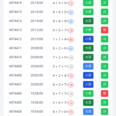
4974416
20:18:00
4
+
3
+
5
=
小单
对
12
4974415
20:16:00
9
+
9
+
5
=
小单
对
23
4974414
20:14:00
9
+
8
+
9
=
大双
对
26
4974413
20:12:00
6
+
5
+
7
=
小单
错
18
4974412
20:10:00
1
+
1
+
4
=
小双
对
06
4974411
20:08:00
0
+
2
+
0
=
大双
对
02
4974410
20:06:00
7
+
2
+
5
=
大双
对
14
4974409
20:04:00
5
+
7
+
1
=
大单
对
13
4974408
20:02:00
6
+
2
+
4
=
小双
对
12
4974407
20:00:00
8
+
3
+
7
=
小双
对
18
4974406
19:58:00
0
+
7
+
7
=
小单
错
14
4974405
19:56:00
5
+
0
+
7
=
大双
对
12
4974404
19:54:00
8
+
7
+
0
=
大单
对
15