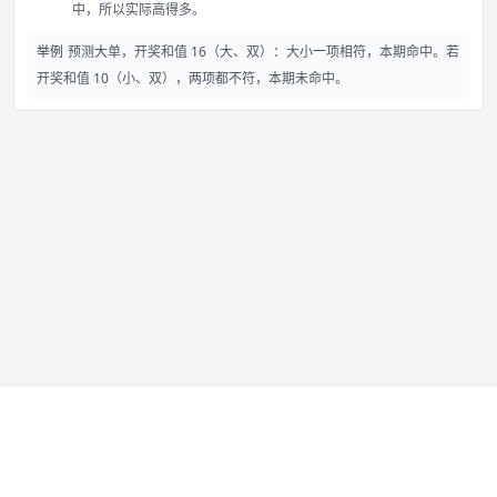
中，所以实际高得多。
举例
预测大单，开奖和值 16（大、双）：大小一项相符，本期命中。若
开奖和值 10（小、双），两项都不符，本期未命中。