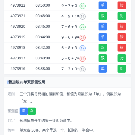
4973922
03:50:00
9
+
7
+
0
=
单
错
16
4973921
03:48:00
4
+
9
+
1
=
双
对
14
4973920
03:46:00
7
+
6
+
9
=
单
错
22
4973919
03:44:00
9
+
6
+
9
=
单
错
24
4973918
03:42:00
6
+
8
+
3
=
双
错
17
4973917
03:40:00
5
+
0
+
7
=
双
对
12
4973916
03:38:00
7
+
3
+
3
=
单
对
13
新加坡28单双预测说明
规则
三个开奖号码相加得到和值，和值为奇数即为「单」，偶数即为
「双」。
单
双
预测值
判定
预测值与开奖结果一致即为命中。
概率
单双各 50%，两个里选一个，长期约一半会中。