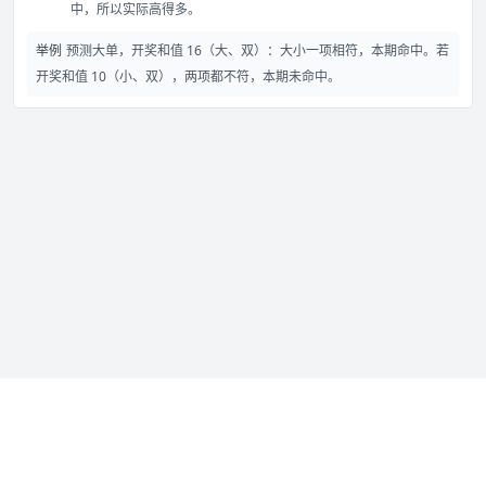
中，所以实际高得多。
举例
预测大单，开奖和值 16（大、双）：大小一项相符，本期命中。若
开奖和值 10（小、双），两项都不符，本期未命中。