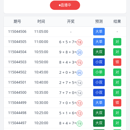
直播中
期号
时间
开奖
预测
结果
-
115044506
11:05:00
-
大单
115044505
11:00:00
6
+
5
+
7
=
大单
对
18
115044504
10:55:00
9
+
8
+
3
=
大双
对
20
115044503
10:50:00
8
+
4
+
3
=
小双
错
15
115044502
10:45:00
2
+
0
+
3
=
小单
对
05
115044501
10:40:00
2
+
7
+
5
=
小双
对
14
115044500
10:35:00
7
+
7
+
0
=
小双
对
14
115044499
10:30:00
7
+
0
+
5
=
大单
错
12
115044498
10:25:00
5
+
1
+
6
=
大双
对
12
115044497
10:20:00
8
+
4
+
7
=
大双
对
19