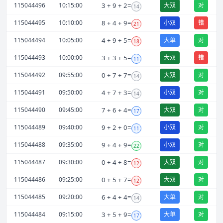
115044496
10:15:00
3
+
9
+
2
=
大双
对
14
115044495
10:10:00
8
+
4
+
9
=
小双
错
21
115044494
10:05:00
4
+
9
+
5
=
大单
对
18
115044493
10:00:00
3
+
3
+
5
=
大双
错
11
115044492
09:55:00
0
+
7
+
7
=
大双
对
14
115044491
09:50:00
4
+
7
+
3
=
小双
对
14
115044490
09:45:00
7
+
6
+
4
=
大双
对
17
115044489
09:40:00
9
+
2
+
0
=
小双
对
11
115044488
09:35:00
9
+
4
+
9
=
小双
对
22
115044487
09:30:00
0
+
4
+
8
=
大双
对
12
115044486
09:25:00
0
+
5
+
7
=
大双
对
12
115044485
09:20:00
6
+
4
+
4
=
大单
对
14
115044484
09:15:00
3
+
5
+
9
=
大单
对
17