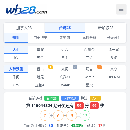
打
加拿大28
台湾28
新加坡28
预测
历史记录
走势图
露珠分析
长龙统计
台湾28大小预测 大神预测 近期命中记录与准确率
大小
单双
组合
杀组合
杀一尾
中边
五余
四余
三余
龙虎
1
2
3
大神预测
盘古
太初
清言
文心
千问
混元
玄武AI
Gemini
OPENAI
Kimi
豆包AI
DSeek
星火
当前游戏
算法
台湾28
大神预测
大小
第 115044824 期开奖还有
分
秒
00
00
+
+
=
0
6
6
12
当前统计期数：
30
准确率：
43.33%
错误：
17
期