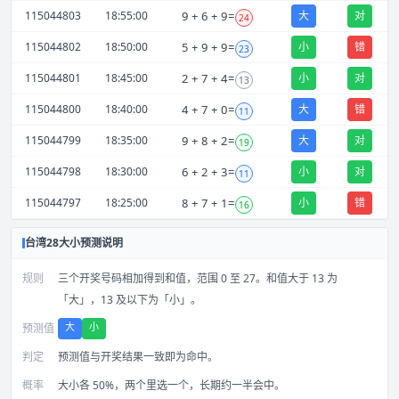
115044803
18:55:00
9
+
6
+
9
=
大
对
24
115044802
18:50:00
5
+
9
+
9
=
小
错
23
115044801
18:45:00
2
+
7
+
4
=
小
对
13
115044800
18:40:00
4
+
7
+
0
=
大
错
11
115044799
18:35:00
9
+
8
+
2
=
大
对
19
115044798
18:30:00
6
+
2
+
3
=
小
对
11
115044797
18:25:00
8
+
7
+
1
=
小
错
16
台湾28大小预测说明
规则
三个开奖号码相加得到和值，范围 0 至 27。和值大于 13 为
「大」，13 及以下为「小」。
大
小
预测值
判定
预测值与开奖结果一致即为命中。
概率
大小各 50%，两个里选一个，长期约一半会中。