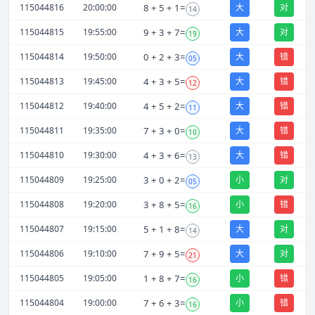
115044816
20:00:00
8
+
5
+
1
=
大
对
14
115044815
19:55:00
9
+
3
+
7
=
大
对
19
115044814
19:50:00
0
+
2
+
3
=
大
错
05
115044813
19:45:00
4
+
3
+
5
=
大
错
12
115044812
19:40:00
4
+
5
+
2
=
大
错
11
115044811
19:35:00
7
+
3
+
0
=
大
错
10
115044810
19:30:00
4
+
3
+
6
=
大
错
13
115044809
19:25:00
3
+
0
+
2
=
小
对
05
115044808
19:20:00
3
+
8
+
5
=
小
错
16
115044807
19:15:00
5
+
1
+
8
=
大
对
14
115044806
19:10:00
7
+
9
+
5
=
大
对
21
115044805
19:05:00
1
+
8
+
7
=
小
错
16
115044804
19:00:00
7
+
6
+
3
=
小
错
16