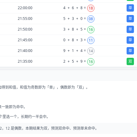
22:00:00
4
+
6
+
8
=
单
18
21:55:00
5
+
3
+
0
=
单
08
21:50:00
3
+
8
+
5
=
单
16
21:45:00
0
+
8
+
3
=
单
11
21:40:00
9
+
1
+
4
=
单
14
21:35:00
2
+
5
+
9
=
双
16
加得到和值，和值为奇数即为「单」，偶数即为「双」。
果一致即为命中。
两个里选一个，长期约一半会中。
 0 = 12，12 是偶数，本期结果为双，预测双命中、预测单未命中。