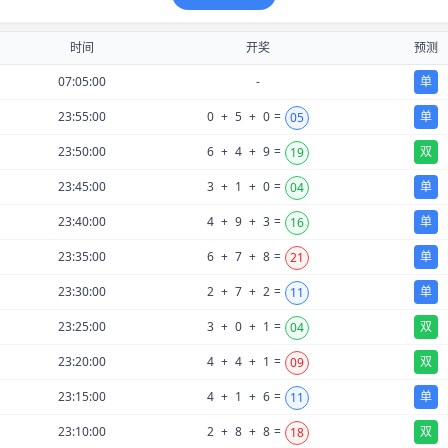
时间
开奖
预测
07:05:00
-
单
23:55:00
0
+
5
+
0
=
单
05
23:50:00
6
+
4
+
9
=
双
19
23:45:00
3
+
1
+
0
=
单
04
23:40:00
4
+
9
+
3
=
单
16
23:35:00
6
+
7
+
8
=
单
21
23:30:00
2
+
7
+
2
=
单
11
23:25:00
3
+
0
+
1
=
双
04
23:20:00
4
+
4
+
1
=
双
09
23:15:00
4
+
1
+
6
=
单
11
23:10:00
2
+
8
+
8
=
双
18