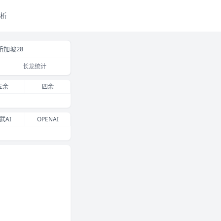
析
新加坡28
长龙统计
五余
四余
武AI
OPENAI