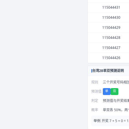
115044431
115044430
115044429
115044428
115044427
115044426
台湾28单双预测说明
规则
三个开奖号码相
单
双
预测值
判定
预测值与开奖结
概率
单双各 50%，
举例
开奖 7 + 5 +