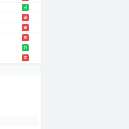
对
错
错
错
对
错