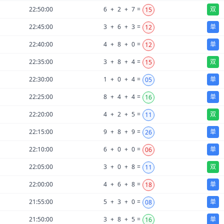
22:50:00
6
+
2
+
7
=
双
15
22:45:00
3
+
6
+
3
=
单
12
22:40:00
4
+
8
+
0
=
单
12
22:35:00
3
+
8
+
4
=
双
15
22:30:00
1
+
0
+
4
=
单
05
22:25:00
8
+
4
+
4
=
单
16
22:20:00
4
+
2
+
5
=
双
11
22:15:00
9
+
8
+
9
=
单
26
22:10:00
6
+
0
+
0
=
单
06
22:05:00
3
+
0
+
8
=
双
11
22:00:00
4
+
6
+
8
=
单
18
21:55:00
5
+
3
+
0
=
单
08
21:50:00
3
+
8
+
5
=
单
16