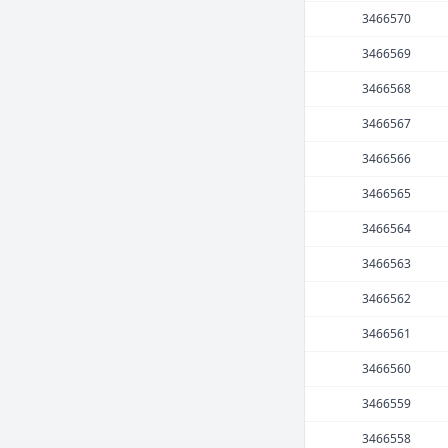
3466570
3466569
3466568
3466567
3466566
3466565
3466564
3466563
3466562
3466561
3466560
3466559
3466558