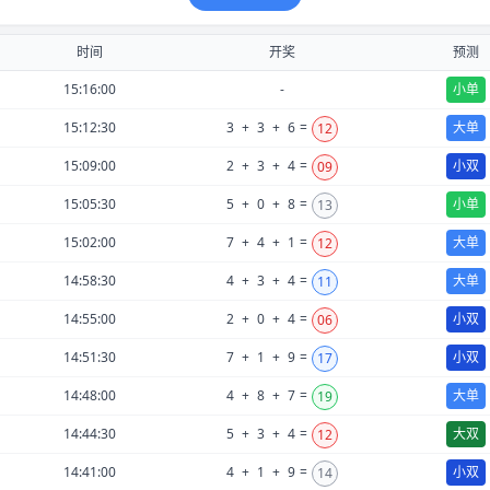
时间
开奖
预测
15:16:00
-
小单
15:12:30
3
+
3
+
6
=
大单
12
15:09:00
2
+
3
+
4
=
小双
09
15:05:30
5
+
0
+
8
=
小单
13
15:02:00
7
+
4
+
1
=
大单
12
14:58:30
4
+
3
+
4
=
大单
11
14:55:00
2
+
0
+
4
=
小双
06
14:51:30
7
+
1
+
9
=
小双
17
14:48:00
4
+
8
+
7
=
大单
19
14:44:30
5
+
3
+
4
=
大双
12
14:41:00
4
+
1
+
9
=
小双
14