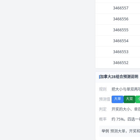
3466557
3466556
3466555
3466554
3466553
3466552
加拿大28组合预测说明
规则
把大小与单双两
大单
大双
预测值
判定
开奖的大小、单
概率
约 75%。四选
举例
预测大单，开奖和