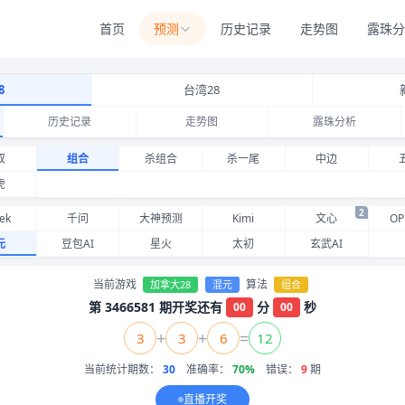
首页
预测
历史记录
走势图
露珠分
8
台湾28
历史记录
走势图
露珠分析
元 近期命中记录与准确率
双
组合
杀组合
杀一尾
中边
虎
2
ek
千问
大神预测
Kimi
文心
OP
元
豆包AI
星火
太初
玄武AI
当前游戏
算法
加拿大28
混元
组合
第 3466581 期开奖还有
分
秒
00
00
+
+
=
3
3
6
12
当前统计期数：
30
准确率：
70%
错误：
9
期
直播开奖