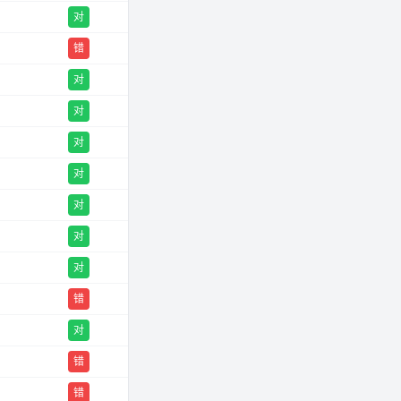
对
错
对
对
对
对
对
对
对
错
对
错
错