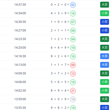
14:37:30
0
+
2
+
0
=
大双
02
14:34:00
4
+
3
+
9
=
小单
16
14:30:30
1
+
0
+
6
=
小双
07
14:27:00
2
+
1
+
1
=
小双
04
14:23:30
1
+
2
+
1
=
大双
04
14:20:00
6
+
4
+
9
=
大双
19
14:16:30
8
+
2
+
6
=
大单
16
14:13:00
1
+
1
+
7
=
大单
09
14:09:30
3
+
7
+
2
=
大双
12
14:06:00
5
+
6
+
5
=
小单
16
14:02:30
8
+
9
+
4
=
小单
21
13:59:00
4
+
0
+
9
=
大双
13
13:55:30
9
+
8
+
2
=
小双
19