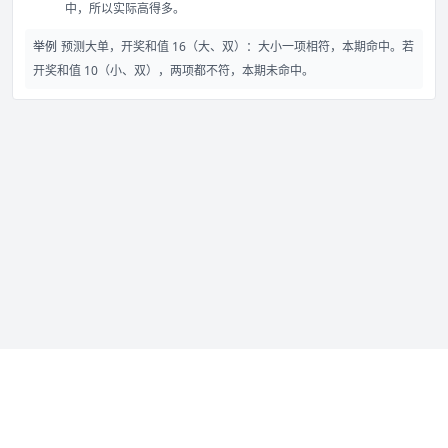
中，所以实际高得多。
举例
预测大单，开奖和值 16（大、双）：大小一项相符，本期命中。若
开奖和值 10（小、双），两项都不符，本期未命中。