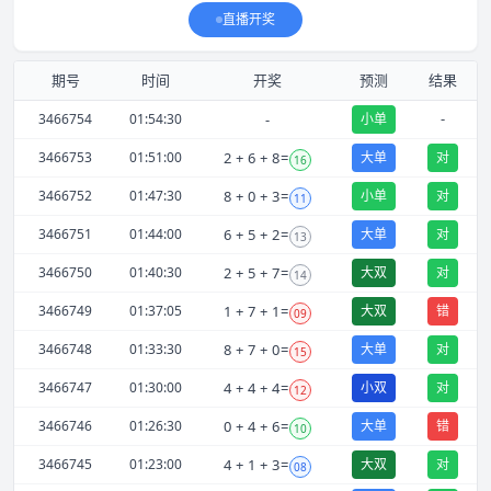
直播开奖
期号
时间
开奖
预测
结果
-
3466754
01:54:30
-
小单
3466753
01:51:00
2
+
6
+
8
=
大单
对
16
3466752
01:47:30
8
+
0
+
3
=
小单
对
11
3466751
01:44:00
6
+
5
+
2
=
大单
对
13
3466750
01:40:30
2
+
5
+
7
=
大双
对
14
3466749
01:37:05
1
+
7
+
1
=
大双
错
09
3466748
01:33:30
8
+
7
+
0
=
大单
对
15
3466747
01:30:00
4
+
4
+
4
=
小双
对
12
3466746
01:26:30
0
+
4
+
6
=
大单
错
10
3466745
01:23:00
4
+
1
+
3
=
大双
对
08