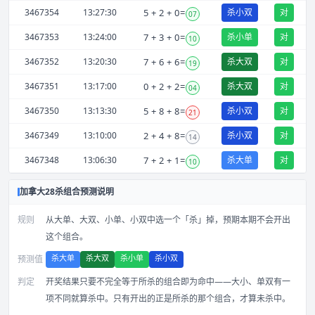
3467354
13:27:30
5
+
2
+
0
=
杀小双
对
07
3467353
13:24:00
7
+
3
+
0
=
杀小单
对
10
3467352
13:20:30
7
+
6
+
6
=
杀大双
对
19
3467351
13:17:00
0
+
2
+
2
=
杀大双
对
04
3467350
13:13:30
5
+
8
+
8
=
杀小双
对
21
3467349
13:10:00
2
+
4
+
8
=
杀小双
对
14
3467348
13:06:30
7
+
2
+
1
=
杀大单
对
10
加拿大28杀组合预测说明
规则
从大单、大双、小单、小双中选一个「杀」掉，预期本期不会开出
这个组合。
杀大单
杀大双
杀小单
杀小双
预测值
判定
开奖结果只要不完全等于所杀的组合即为命中——大小、单双有一
项不同就算杀中。只有开出的正是所杀的那个组合，才算未杀中。