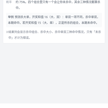
概率
约 75%。四个组合里只有一个会让你未杀中，其余三种情况都算杀
中。
举例
预测杀大单，开奖和值 16（大、双）：单双一项不同，杀中单双，
本期命中。若开奖和值 15（大、单），正是所杀的组合，本期未命中。
※
结果列会显示杀中组合、杀中大小、杀中单双三种命中情况，只有「未杀
中」才计为错误。