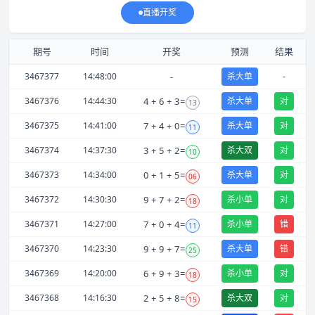
直播开奖
期号
时间
开奖
预测
结果
-
3467377
14:48:00
-
杀大单
3467376
14:44:30
4
+
6
+
3
=
杀大单
对
13
3467375
14:41:00
7
+
4
+
0
=
杀大单
对
11
3467374
14:37:30
3
+
5
+
2
=
杀大双
对
10
3467373
14:34:00
0
+
1
+
5
=
杀大单
对
06
3467372
14:30:30
9
+
7
+
2
=
杀小单
对
18
3467371
14:27:00
7
+
0
+
4
=
杀小单
错
11
3467370
14:23:30
9
+
9
+
7
=
杀大单
错
25
3467369
14:20:00
6
+
9
+
3
=
杀小单
对
18
3467368
14:16:30
2
+
5
+
8
=
杀大双
对
15