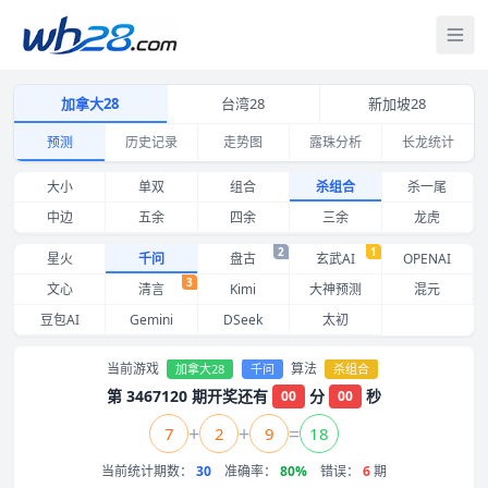
打
加拿大28
台湾28
新加坡28
预测
历史记录
走势图
露珠分析
长龙统计
加拿大28杀组合预测 千问 近期命中记录与准确率
大小
单双
组合
杀组合
杀一尾
中边
五余
四余
三余
龙虎
2
1
星火
千问
盘古
玄武AI
OPENAI
3
文心
清言
Kimi
大神预测
混元
豆包AI
Gemini
DSeek
太初
当前游戏
算法
加拿大28
千问
杀组合
第 3467120 期开奖还有
分
秒
00
00
+
+
=
7
2
9
18
当前统计期数：
30
准确率：
80%
错误：
6
期