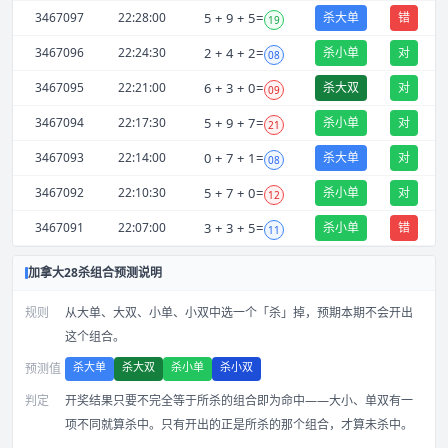
3467097
22:28:00
5
+
9
+
5
=
杀大单
错
19
3467096
22:24:30
2
+
4
+
2
=
杀小单
对
08
3467095
22:21:00
6
+
3
+
0
=
杀大双
对
09
3467094
22:17:30
5
+
9
+
7
=
杀小单
对
21
3467093
22:14:00
0
+
7
+
1
=
杀大单
对
08
3467092
22:10:30
5
+
7
+
0
=
杀小单
对
12
3467091
22:07:00
3
+
3
+
5
=
杀小单
错
11
加拿大28杀组合预测说明
规则
从大单、大双、小单、小双中选一个「杀」掉，预期本期不会开出
这个组合。
杀大单
杀大双
杀小单
杀小双
预测值
判定
开奖结果只要不完全等于所杀的组合即为命中——大小、单双有一
项不同就算杀中。只有开出的正是所杀的那个组合，才算未杀中。