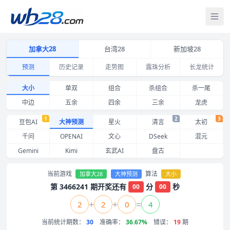
打
加拿大28
台湾28
新加坡28
预测
历史记录
走势图
露珠分析
长龙统计
加拿大28大小预测 大神预测 近期命中记录与准确率
大小
单双
组合
杀组合
杀一尾
中边
五余
四余
三余
龙虎
1
2
3
豆包AI
大神预测
星火
清言
太初
千问
OPENAI
文心
DSeek
混元
Gemini
Kimi
玄武AI
盘古
当前游戏
算法
加拿大28
大神预测
大小
第 3466241 期开奖还有
分
秒
00
00
+
+
=
2
2
0
4
当前统计期数：
30
准确率：
36.67%
错误：
19
期